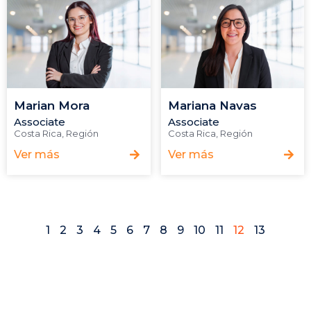
Marian Mora
Mariana Navas
Associate
Associate
Costa Rica
,
Región
Costa Rica
,
Región
Ver más
Ver más
1
2
3
4
5
6
7
8
9
10
11
12
13