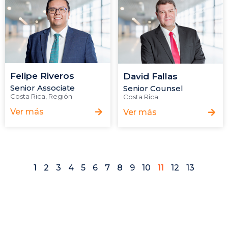
Felipe Riveros
David Fallas
Senior Associate
Senior Counsel
Costa Rica
,
Región
Costa Rica
Ver más
Ver más
1
2
3
4
5
6
7
8
9
10
11
12
13