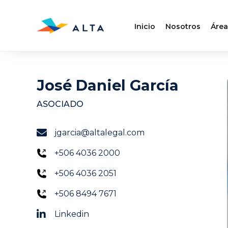
Inicio
Nosotros
Área
José Daniel García
ASOCIADO
jgarcia@altalegal.com
+506 4036 2000
+506 4036 2051
+506 8494 7671
Linkedin