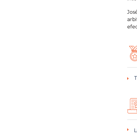
José
arbi
efec
T
L