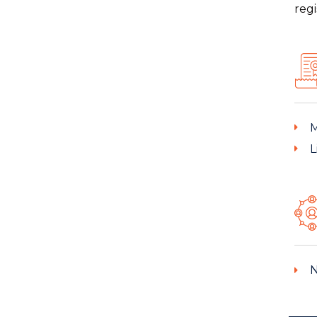
regi
M
L
N