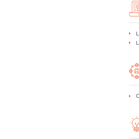
L
L
C