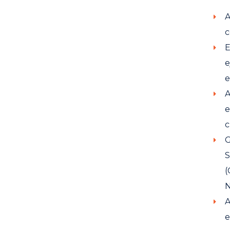
A
c
E
e
e
A
e
c
G
S
(
N
A
e