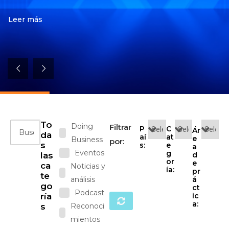
Leer más
To
Doing
Filtrar
P
C
Ár
da
aí
at
e
Business
por:
s
s:
e
a
Eventos
g
las
d
or
e
ca
Noticias y
ía:
pr
te
análisis
á
go
ct
Podcast
ría
ic
a:
s
Reconoci
mientos