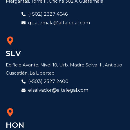
Margaritas, Torre II, Oficina 302 A Guatemala
(+502) 2327 4646
guatemala@altalegal.com
SLV
Edificio Avante, Nivel 10, Urb. Madre Selva III, Antiguo
Cuscatlán, La Libertad.
(+503) 2527 2400
elsalvador@altalegal.com
HON