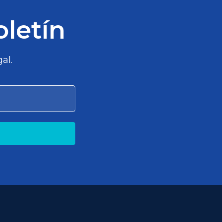
oletín
al.