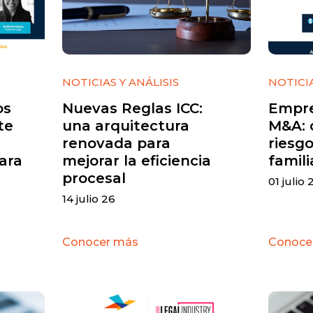
NOTICIAS Y ANÁLISIS
NOTICIA
os
Nuevas Reglas ICC:
Empre
te
una arquitectura
M&A: 
renovada para
riesgo
ara
mejorar la eficiencia
famili
procesal
01 julio 
14 julio 26
Conocer más
Conoce