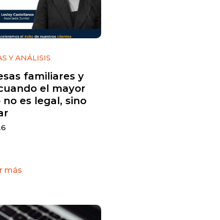
S Y ANÁLISIS
sas familiares y
cuando el mayor
 no es legal, sino
ar
26
r más