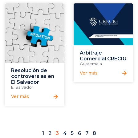
Arbitraje
Comercial CRECIG
Guatemala
Resolución de
Ver más
controversias en
El Salvador
El Salvador
Ver más
1
2
3
4
5
6
7
8