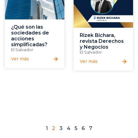
¿Qué son las
sociedades de
Rizek Bichara,
acciones
revista Derechos
simplificadas?
y Negocios
El Salvador
El Salvador
Ver más
Ver más
1
2
3
4
5
6
7