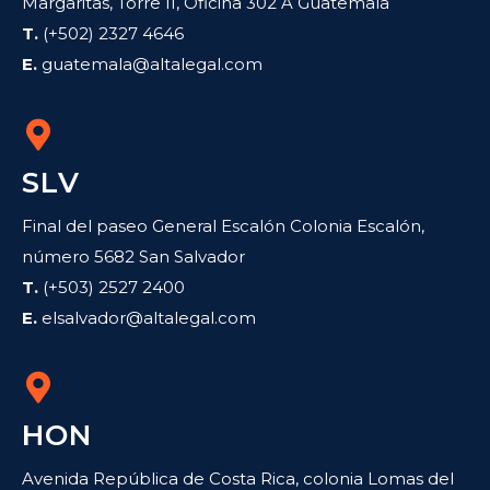
Margaritas, Torre II, Oficina 302 A Guatemala
T.
(+502) 2327 4646
E.
guatemala@altalegal.com
SLV
Final del paseo General Escalón Colonia Escalón,
número 5682 San Salvador
T.
(+503) 2527 2400
E.
elsalvador@altalegal.com
HON
Avenida República de Costa Rica, colonia Lomas del