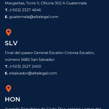
Margaritas, Torre II, Oficina 302 A Guatemala
T.
(+502) 2327 4646
E.
guatemala@altalegal.com
SLV
Final del paseo General Escalón Colonia Escalón,
número 5682 San Salvador
T.
(+503) 2527 2400
E.
elsalvador@altalegal.com
HON
Avenida República de Costa Rica, colonia Lomas del