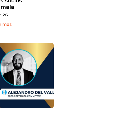
s socios
emala
o 26
r más