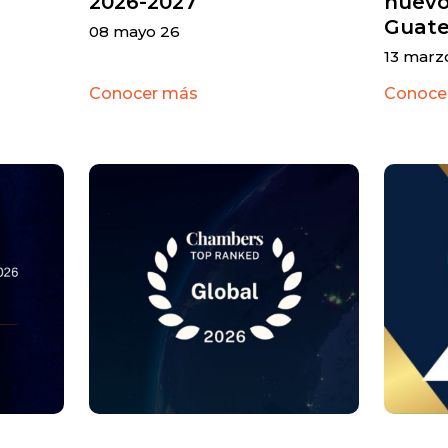
2026-2027
nuevo
Guat
08 mayo 26
13 marz
Conocer más
Conoce