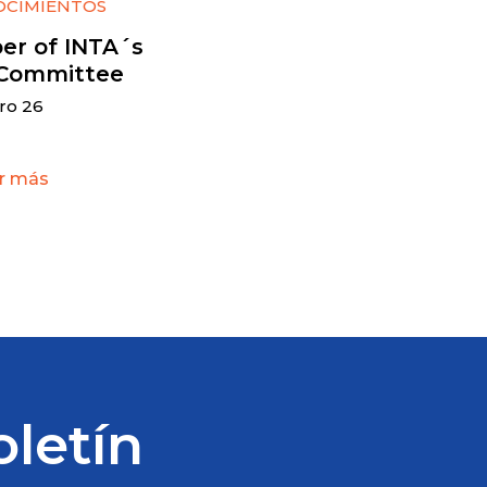
OCIMIENTOS
r of INTA´s
Committee
ero 26
r más
oletín