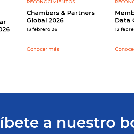
RECONOCIMIENTOS
RECON
Chambers & Partners
Membe
Global 2026
Data 
ar
026
13 febrero 26
12 febr
Conocer más
Conoce
íbete a nuestro b