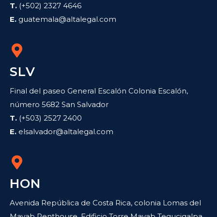
T.
(+502) 2327 4646
E.
guatemala@altalegal.com
SLV
Final del paseo General Escalón Colonia Escalón,
número 5682 San Salvador
T.
(+503) 2527 2400
E.
elsalvador@altalegal.com
HON
Avenida República de Costa Rica, colonia Lomas del
Mayab Penthouse, Edificio Torre Mayab Tegucigalpa