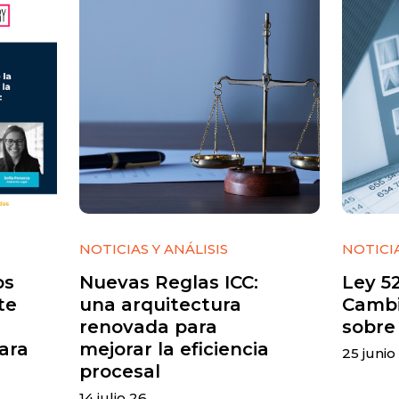
NOTICIAS Y ANÁLISIS
NOTICIA
os
Nuevas Reglas ICC:
Ley 5
te
una arquitectura
Cambi
renovada para
sobre
ara
mejorar la eficiencia
25 junio
procesal
14 julio 26