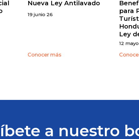
ial
Nueva Ley Antilavado
Benefi
o
para 
19 junio 26
Turíst
Hondu
Ley d
12 mayo
Conocer más
Conoce
íbete a nuestro b