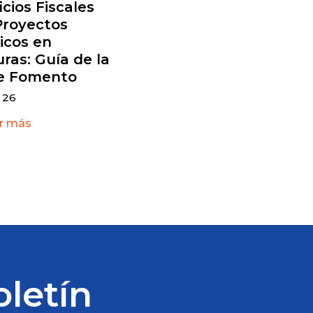
cios Fiscales
Proyectos
icos en
ras: Guía de la
e Fomento
 26
r más
oletín