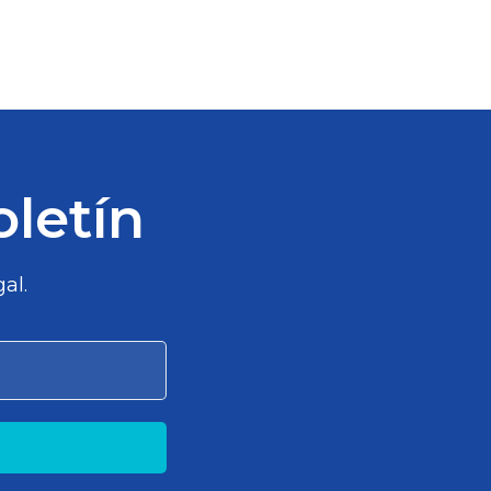
oletín
al.