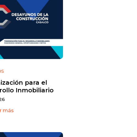
OS
ización para el
ollo Inmobiliario
 26
r más