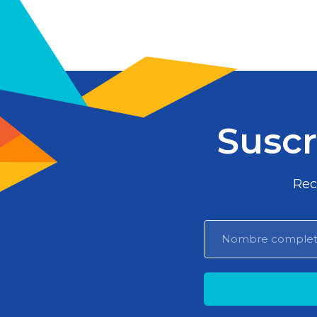
Suscr
Rec