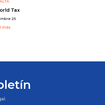
ALTA
orld Tax
embre 25
r más
oletín
al.