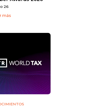
o 26
r más
OCIMIENTOS