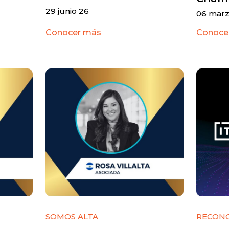
29 junio 26
06 marz
Conocer más
Conoce
SOMOS ALTA
RECON