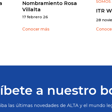
SOMOS 
a
Nombramiento Rosa
Villalta
ITR W
17 febrero 26
28 novi
Conocer más
Conoce
íbete a nuestro b
iba las últimas novedades de ALTA y el mundo leg