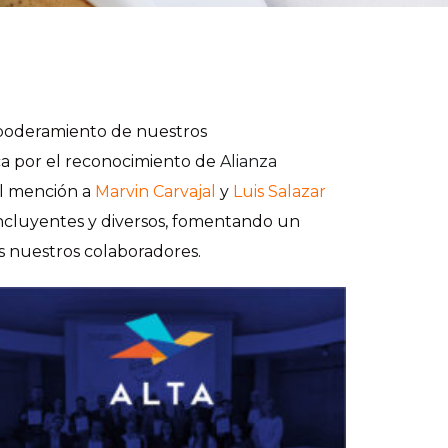
mpoderamiento de nuestros
ica por el reconocimiento de
Alianza
l mención a
Marvin Carvajal
y
Luis Salaz
ar
incluyentes y diversos, fomentando un
s nuestros colaboradores.