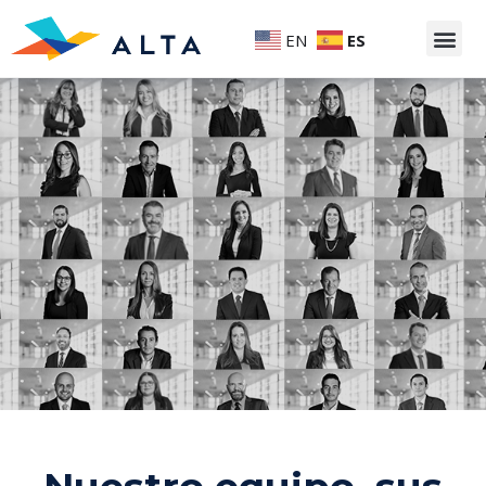
EN
ES